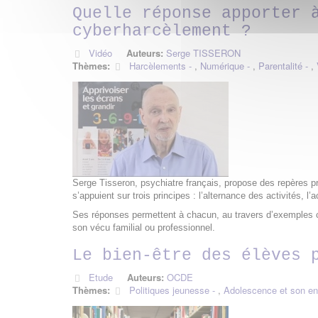
Quelle réponse apporter 
cyberharcèlement ?
Vidéo
Auteurs:
Serge TISSERON
Thèmes:
Harcèlements
,
Numérique
,
Parentalité
,
Serge Tisseron, psychiatre français, propose des repères pr
s’appuient sur trois principes : l’alternance des activités, 
Ses réponses permettent à chacun, au travers d’exemples co
son vécu familial ou professionnel.
Le bien-être des élèves 
Etude
Auteurs:
OCDE
Thèmes:
Politiques jeunesse
,
Adolescence et son e