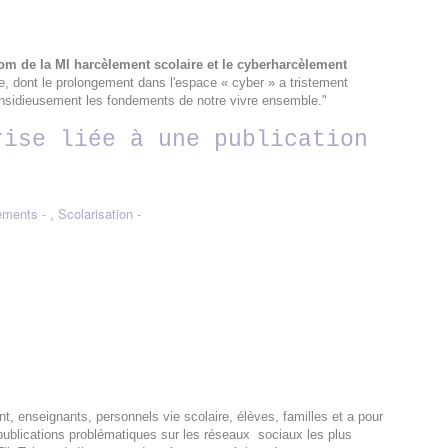
om de la MI harcèlement scolaire et le cyberharcèlement
re, dont le prolongement dans l'espace « cyber » a tristement
insidieusement les fondements de notre vivre ensemble."
rise liée à une publication
ements
,
Scolarisation
t, enseignants, personnels vie scolaire, élèves, familles et a pour
publications problématiques sur les réseaux sociaux les plus