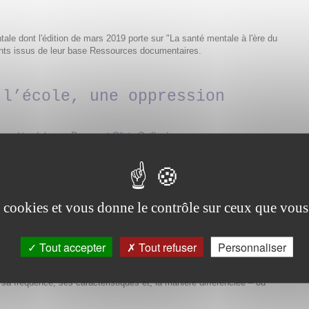
le dont l'édition de mars 2019 porte sur "La santé mentale à l'ère du
nts issus de leur base Ressources documentaires.
 l’école, une oppression
sandrin
,
Johanna Dagorn et Olivia Gaillard
es cookies et vous donne le contrôle sur ceux que vous
Tout accepter
Tout refuser
Personnaliser
ans ont été interrogés. Les auteurs s’attachent particulièrement à la
, sa fréquence, ses caractéristiques et, la manière différenciée – ou