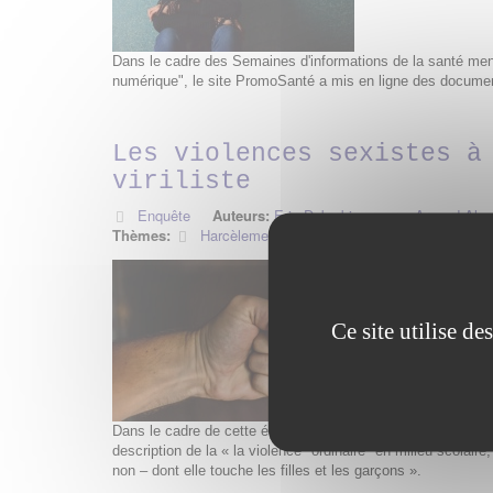
Dans le cadre des Semaines d'informations de la santé menta
numérique", le site PromoSanté a mis en ligne des docume
Les violences sexistes à
viriliste
Enquête
Auteurs:
Eric Debarbieux avec Arnaud Ales
Thèmes:
Harcèlements
,
Scolarisation
,
Violence
Ce site utilise d
Dans le cadre de cette étude, 47 604 élèves âgés de 8 à 19 
description de la « la violence "ordinaire" en milieu scolaire
non – dont elle touche les filles et les garçons ».