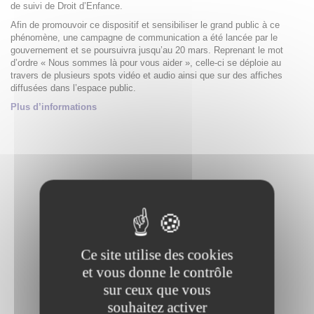
de suivi de Droit d’Enfance.
Afin de promouvoir ce dispositif et sensibiliser le grand public à ce
phénomène, une campagne de communication a été lancée par le
gouvernement et se poursuivra jusqu’au 20 mars. Reprenant le mot
d’ordre « Nous sommes là pour vous aider », celle-ci se déploie au
travers de plusieurs spots vidéo et audio ainsi que sur des affiches
diffusées dans l’espace public.
Plus d’informations
Ce site utilise des cookies
et vous donne le contrôle
sur ceux que vous
souhaitez activer