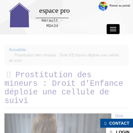
Retour au portail
espace pro
Hérault -
MDA34
Toggle
navigation
Panneau de gestion des cookies
Actualités
Prostitution des mineurs : Droit d’Enfance déploie une cellule
de suivi
Prostitution des
mineurs : Droit d’Enfance
déploie une cellule de
suivi
Droit
CONTACT
LOGIN