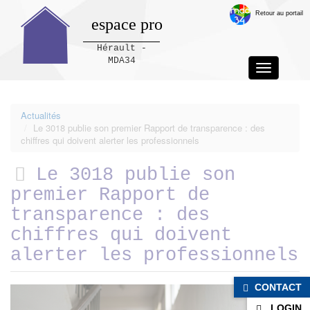
Retour au portail
espace pro
Hérault -
MDA34
Toggle
navigation
Panneau de gestion des cookies
Actualités
Le 3018 publie son premier Rapport de transparence : des
chiffres qui doivent alerter les professionnels
Le 3018 publie son
premier Rapport de
transparence : des
chiffres qui doivent
alerter les professionnels
CONTACT
LOGIN