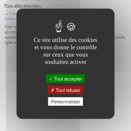
Pour aller plus loin :
→
Consulter le Rapport de transparence 2025 de l'Association e-
Enfance/3018
Pour rappel, le 3018 reste mobilisable pour tout signalement ou
accompagnement de situations de harcèlement ou de violences
numériques concernant un mineur : application gratuite et confidentielle,
Ce site utilise des cookies
ligne accessible 7j/7 de 9h à 23h.
et vous donne le contrôle
sur ceux que vous
souhaitez activer
Tout accepter
Tout refuser
Personnaliser